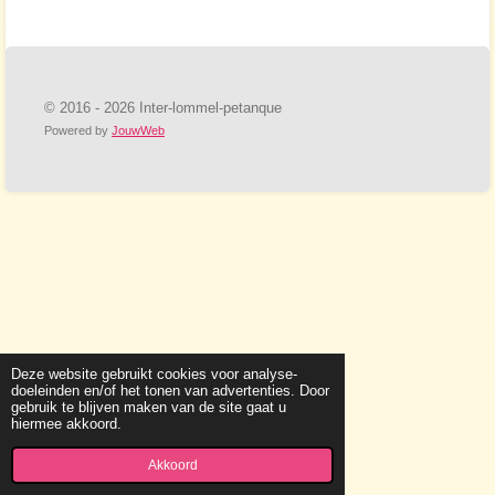
© 2016 - 2026 Inter-lommel-petanque
Powered by
JouwWeb
Deze website gebruikt cookies voor analyse-
doeleinden en/of het tonen van advertenties. Door
gebruik te blijven maken van de site gaat u
hiermee akkoord.
Akkoord